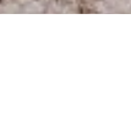
DEPART A LA RETRAITE
Nous avons eu le plaisir d’accompagner notre cliente
pour la
scénographie
de son départ à la retraite
au Château de
Mouillepied.
Elle souhaitait une
décoration disco et colorée
,
une
ambiance festive, originale et audacieuse
.